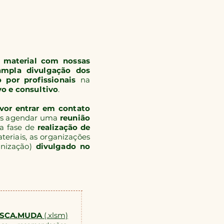
 material com nossas
ampla divulgação dos
por profissionais
na
vo e consultivo
.
avor entrar em contato
os agendar uma
reunião
 a fase de
realização de
teriais, as organizações
nização)
divulgado no
USCA.MUDA
(.xlsm)