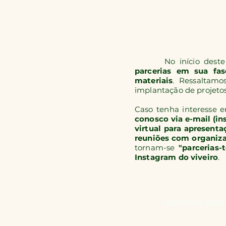
No início deste an
parcerias
em sua fas
materiais
. Ressaltamo
implantação de projetos
Caso tenha interesse 
conosco via e-mail (
in
virtual para apresent
reuniões com organiz
tornam-se
"parcerias-
Instagram do viveiro
.
Acesse os mate