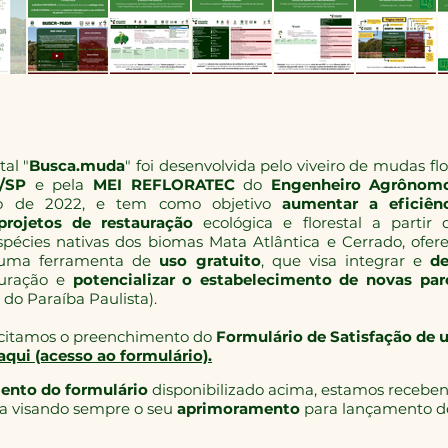
al "
Busca.muda
" foi desenvolvida pelo viveiro de mudas fl
a/SP
e pela
MEI REFLORATEC
do
Engenheiro Agrônomo
o de 2022, e tem como objetivo
aumentar a eficiên
rojetos de restauração
ecológica e florestal a parti
pécies nativas dos biomas Mata Atlântica e Cerrado, ofer
 uma ferramenta de
uso gratuito
, que visa integrar e
de
uração e
potencializar o estabelecimento de novas par
 do Paraíba Paulista).
licitamos o preenchimento do
Formulário de Satisfação de
aqui (acesso ao formulário).
ento do formulário
disponibilizado acima, estamos recebe
ta visando sempre o seu
aprimoramento
para lançamento 