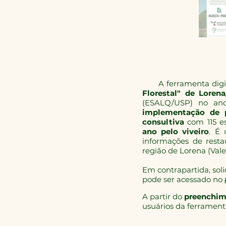
A ferramenta digit
Florestal" de Loren
(ESALQ/USP) no an
implementação de p
consultiva
com 115 es
ano pelo viveiro
. É
informações de resta
região de Lorena (Vale
Em contrapartida, so
pode ser acessado no
A
partir do
preenchim
usuários da ferramen