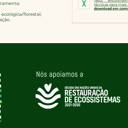
(aqui encontram
rramenta;
técnicas para mais
download em compu
o
ecológica/florestal;
ação.