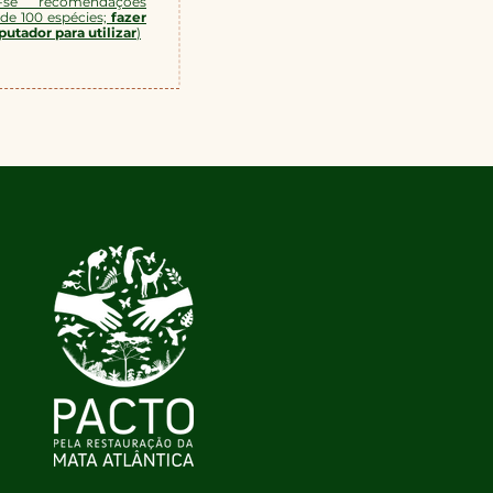
-se recomendações
 de 100 espécies;
fazer
tador para utilizar
)