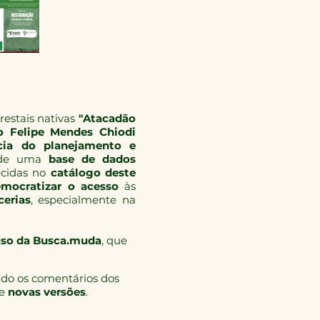
orestais nativas
"Atacadão
 Felipe Mendes Chiodi
cia do planejamento e
r de uma
base de dados
ecidas no
catálogo deste
mocratizar o acesso
às
cerias
, especialmente na
 uso da Busca.muda
, que
ndo os comentários dos
de
novas versões
.