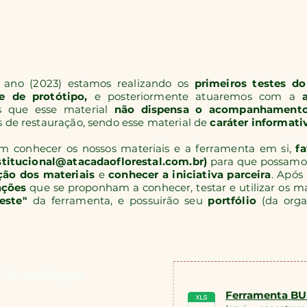
o (2023) estamos realizando os
primeiros testes do
e de protótipo,
e posteriormente atuaremos com a
s que esse material
não dispensa o acompanhamento 
 de restauração, sendo esse material de
caráter informati
em conhecer os nossos materiais e a ferramenta em si,
f
stitucional@atacadaoflorestal.com.br
)
para que possam
ação dos materiais
e
conhecer a iniciativa parceira
. Após
ações
que se proponham a conhecer, testar e utilizar os ma
teste"
da ferramenta, e possuirão seu
portfólio
(da orga
riais
na íntegra:
Ferramenta B