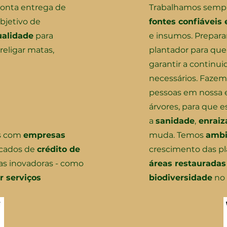
ronta entrega de
Trabalhamos semp
bjetivo de
fontes confiáveis 
ualidade
para
e insumos. Prepa
religar matas,
plantador para que
garantir a continu
necessários. Fazemo
pessoas em nossa
árvores, para que 
a
sanidade
,
enrai
as com
empresas
muda. Temos
ambi
rcados de
crédito de
crescimento das pl
vas inovadoras - como
áreas restauradas
 serviços
biodiversidade
no 