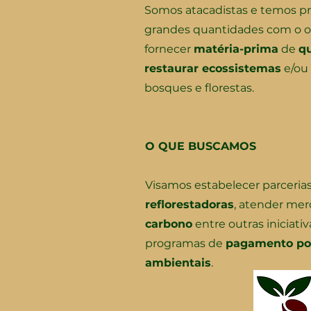
Somos atacadistas e temos p
grandes quantidades com o o
fornecer
matéria-prima
de
q
restaurar ecossistemas
e/ou 
bosques e florestas.
O QUE BUSCAMOS
Visamos estabelecer parceri
reflorestadoras
, atender me
carbono
entre outras iniciati
programas de
pagamento por
ambientais
.