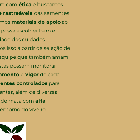
re com
ética
e buscamos
e rastreáveis
das sementes
ramos
materiais de apoio
ao
 possa escolher bem e
idade dos cuidados
s isso a partir da seleção de
 equipe que também amam
estas possam monitorar
zamento
e
vigor
de cada
entes controlados
para
antas, além de diversas
de mata com
alta
entorno do viveiro.