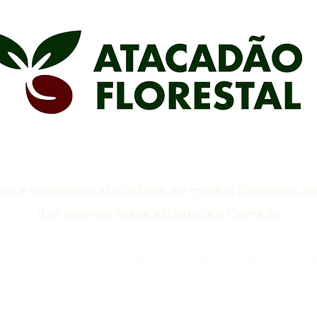
ivo e comércio atacadista de mudas florestais na
dos biomas Mata Atlântica e Cerrado
cial
Quem somos
Serviços
Biblioteca
Artigos
Entre 